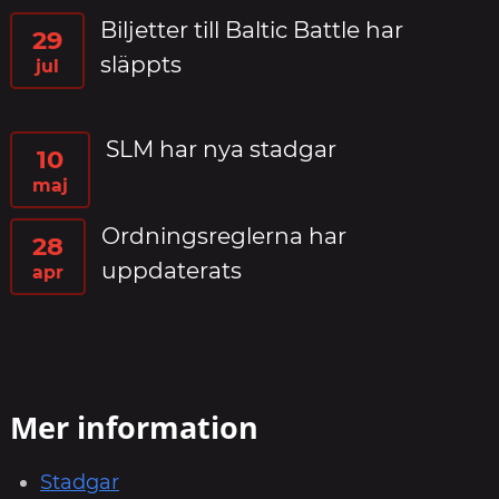
Biljetter till Baltic Battle har
29
släppts
jul
SLM har nya stadgar
10
maj
Ordningsreglerna har
28
uppdaterats
apr
Mer information
Stadgar