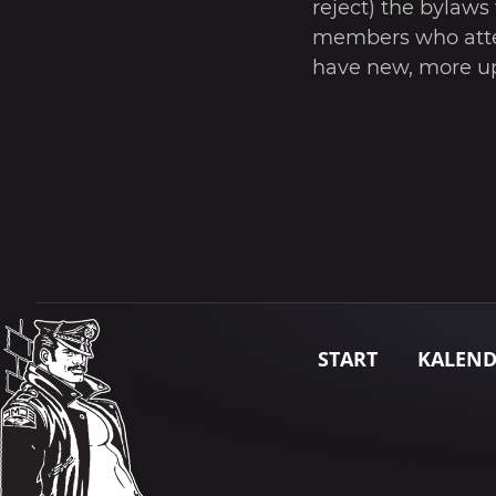
reject) the bylaws
members who atte
have new, more up
START
KALEN