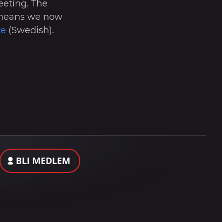
eeting. The
 means we now
re
(Swedish).
BLI MEDLEM