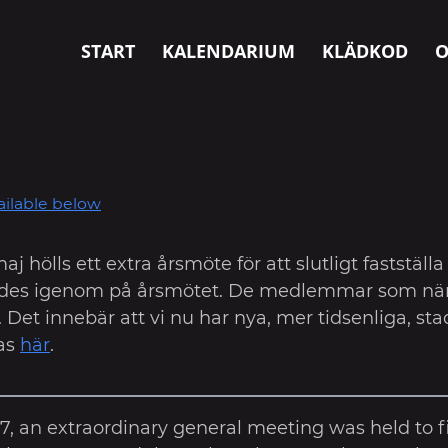
START
KALENDARIUM
KLÄDKOD
O
ilable below
 hölls ett extra årsmöte för att slutligt fastställa 
ades igenom på årsmötet. De medlemmar som närv
. Det innebär att vi nu har nya, mer tidsenliga, st
sas
här
.
, an extraordinary general meeting was held to fi