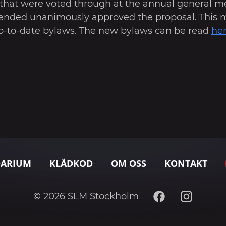
 that were voted through at the annual general m
nded unanimously approved the proposal. This
-to-date bylaws. The new bylaws can be read
he
DARIUM
KLÄDKOD
OM OSS
KONTAKT
Facebook
Instagram
© 2026 SLM Stockholm