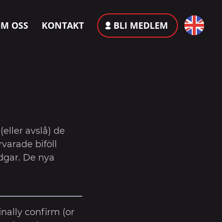
M OSS
KONTAKT
BLI MEDLEM
(eller avslå) de
arade biföll
adgar. De nya
nally confirm (or