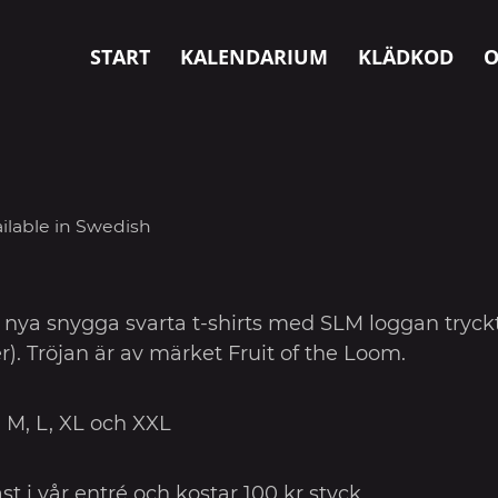
START
KALENDARIUM
KLÄDKOD
O
vailable in Swedish
 nya snygga svarta t-shirts med SLM loggan tryckt 
r). Tröjan är av märket Fruit of the Loom.
S, M, L, XL och XXL
st i vår entré och kostar 100 kr styck.