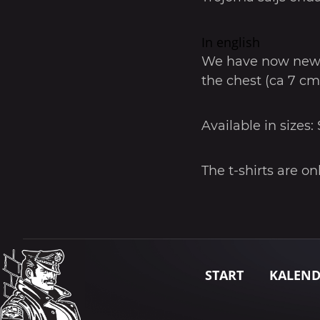
In english
We have now new g
the chest (ca 7 cm 
Available in sizes:
The t-shirts are on
START
KALEN