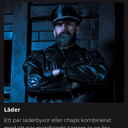
Läder
Ett par läderbyxor eller chaps kombinerat
med ett par matchande kängor är en bra