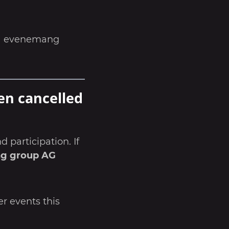
dra evenemang
en cancelled
 participation. If
ng group AG
r events this