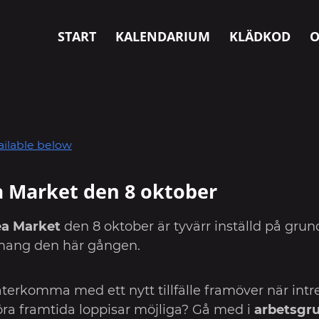
START
KALENDARIUM
KLÄDKOD
O
ilable below
ea Market den 8 oktober
ea Market
den 8 oktober är tyvärr inställd på grun
ng den här gången.
erkomma med ett nytt tillfälle framöver när intress
 göra framtida loppisar möjliga? Gå med i
arbetsgr