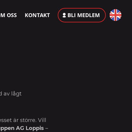
M OSS
KONTAKT
BLI MEDLEM
d av lågt
et är större. Vill
uppen AG Loppis
–