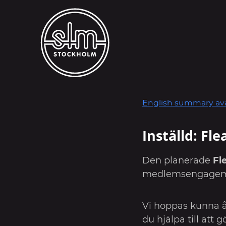
English summary ava
Inställd: Fl
Den planerade
Fl
medlemsengagema
Vi hoppas kunna åt
du hjälpa till att