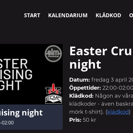
START
KALENDARIUM
KLÄDKOD
O
Easter Cru
night
Datum:
fredag 3 april 
Öppettider:
22:00-02:0
Klädkod:
Någon av våra
klädkoder - även baskra
ising night
mörk t-shirt). (
klädkod
)
Pris:
50 kr
0-02:00