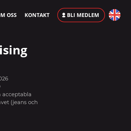
M OSS
KONTAKT
BLI MEDLEM
ising
2026
0
 acceptabla
vet (jeans och