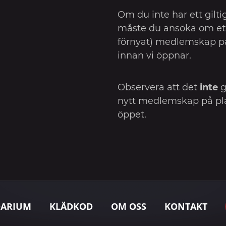
Om du inte har ett gil
måste du ansöka om ett 
förnyat) medlemskap p
innan vi öppnar.
Observera att det
inte
g
nytt medlemskap på pla
öppet.
DARIUM
KLÄDKOD
OM OSS
KONTAKT