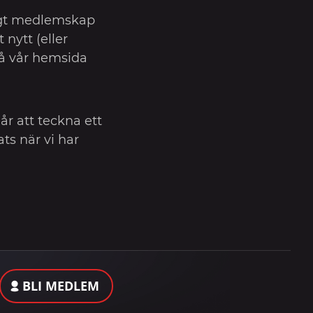
tigt medlemskap
nytt (eller
å vår hemsida
år att teckna ett
ts när vi har
BLI MEDLEM