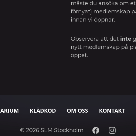
måste du ansöka om ett 
förnyat) medlemskap p
innan vi öppnar.
Observera att det
inte
g
nytt medlemskap på pla
öppet.
DARIUM
KLÄDKOD
OM OSS
KONTAKT
Facebook
Instagram
© 2026 SLM Stockholm