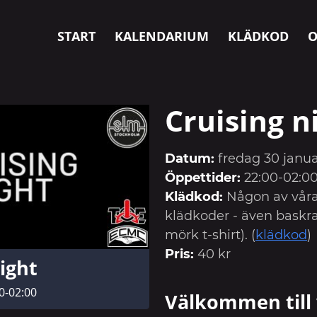
START
KALENDARIUM
KLÄDKOD
O
Cruising n
Datum:
fredag 30 janua
Öppettider:
22:00-02:0
Klädkod:
Någon av våra
klädkoder - även baskra
mörk t-shirt). (
klädkod
)
Pris:
40 kr
ight
00-02:00
Välkommen till 