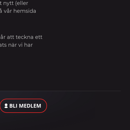
nytt (eller
å vår hemsida
år att teckna ett
ts när vi har
BLI MEDLEM