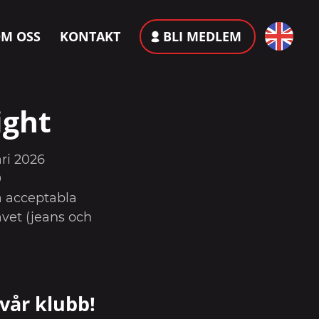
M OSS
KONTAKT
BLI MEDLEM
ight
ri 2026
0
 acceptabla
vet (jeans och
vår klubb!