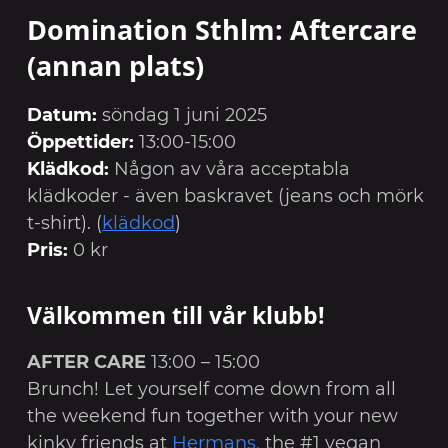
Domination Sthlm: Aftercare
(annan plats)
Datum:
söndag 1 juni 2025
Öppettider:
13:00-15:00
Klädkod:
Någon av våra acceptabla
klädkoder - även baskravet (jeans och mörk
t-shirt). (
klädkod
)
Pris:
0 kr
Välkommen till vår klubb!
AFTER CARE
13:00 – 15:00
Brunch! Let yourself come down from all
the weekend fun together with your new
kinky friends at
Hermans,
the #1 vegan