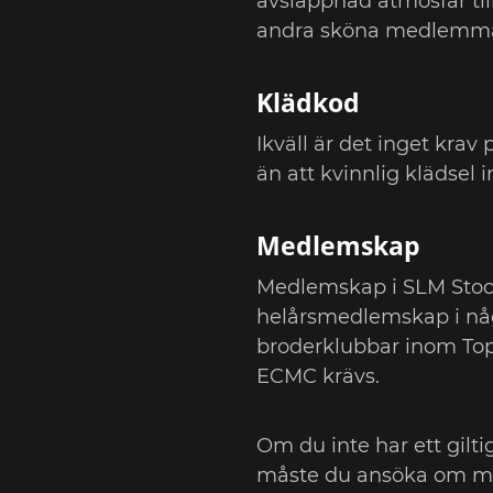
avslappnad atmosfär t
andra sköna medlemma
Klädkod
Ikväll är det inget krav
än att kvinnlig klädsel i
Medlemskap
Medlemskap i SLM Stockh
helårsmedlemskap i nå
broderklubbar inom Top 
ECMC krävs.
Om du inte har ett gil
måste du ansöka om m