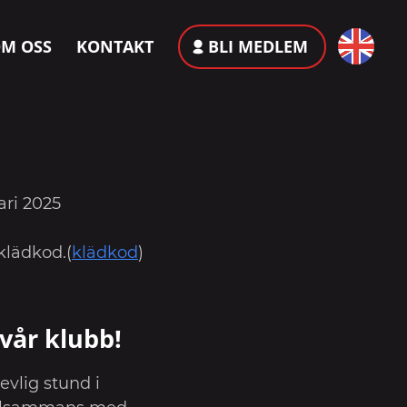
M OSS
KONTAKT
BLI MEDLEM
ri 2025
klädkod.(
klädkod
)
vår klubb!
evlig stund i