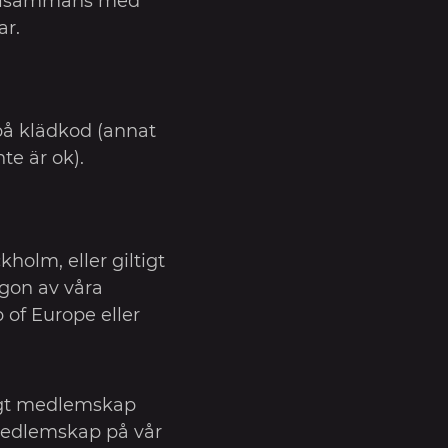
illsammans med
r.
 på klädkod (annat
nte är ok).
olm, eller giltigt
gon av våra
of Europe eller
tigt medlemskap
edlemskap på vår