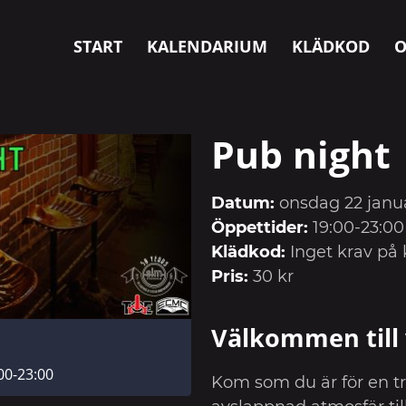
START
KALENDARIUM
KLÄDKOD
O
Pub night
Datum:
onsdag 22 janua
Öppettider:
19:00-23:00
Klädkod:
Inget krav på 
Pris:
30 kr
Välkommen till 
00-23:00
Kom som du är för en tr