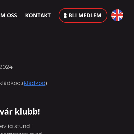
M OSS
KONTAKT
BLI MEDLEM
 2024
klädkod.(
klädkod
)
vår klubb!
evlig stund i