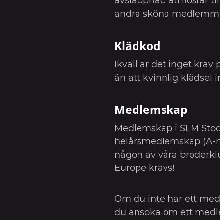
avslappnad atmosfär t
andra sköna medlemma
Klädkod
Ikväll är det inget krav
än att kvinnlig klädsel i
Medlemskap
Medlemskap i SLM Stock
helårsmedlemskap (A-
någon av våra broderkl
Europe krävs!
Om du inte har ett me
du ansöka om ett medl