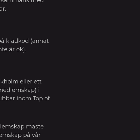
illsammans med
r.
 på klädkod (annat
nte är ok).
holm eller ett
medlemskap) i
ubbar inom Top of
dlemskap måste
emskap på vår