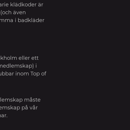
arie klädkoder är
k (och även
mma i badkläder
holm eller ett
medlemskap) i
ubbar inom Top of
dlemskap måste
emskap på vår
ar.