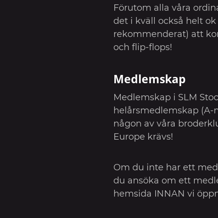
Förutom alla våra ordin
det i kväll också helt o
rekommenderat) att ko
och flip-flops!
Medlemskap
Medlemskap i SLM Stock
helårsmedlemskap (A-
någon av våra broderkl
Europe krävs!
Om du inte har ett me
du ansöka om ett medl
hemsida INNAN vi öppn