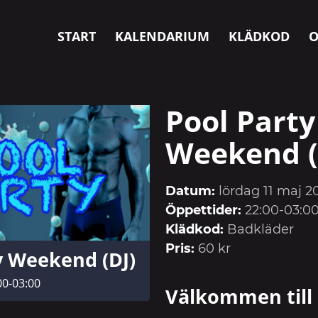
START
KALENDARIUM
KLÄDKOD
O
Pool Party
Weekend (
Datum:
lördag 11 maj 2
Öppettider:
22:00-03:0
Klädkod:
Badkläder
Pris:
60 kr
y Weekend (DJ)
00-03:00
Välkommen till