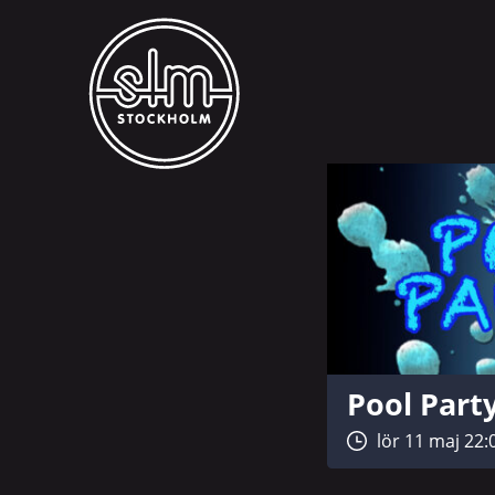
Pool Part
lör 11 maj 22: