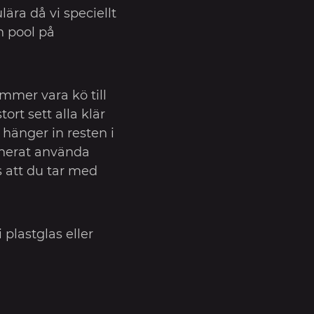
ära då vi speciellt
n pool på
mmer vara kö till
ort sett alla klär
 hänger in resten i
nerat använda
att du tar med
i plastglas eller