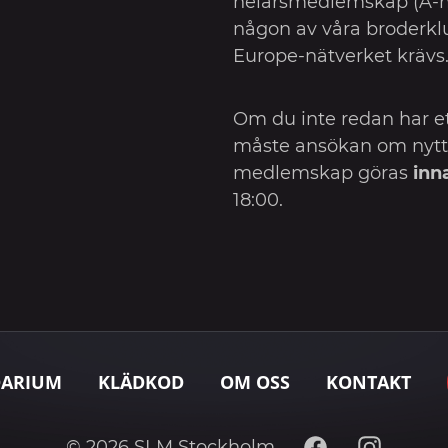
helårsmedlemskap (A-
någon av våra broderkl
Europe-nätverket krävs
Om du inte redan har 
måste ansökan om nyt
medlemskap göras
inn
18:00.
DARIUM
KLÄDKOD
OM OSS
KONTAKT
Facebook
Instagram
© 2026 SLM Stockholm