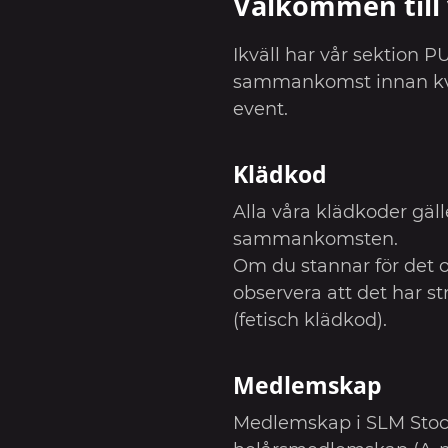
Välkommen till 
Ikväll har vår sektion 
sammankomst innan kvä
event.
Klädkod
Alla våra klädkoder gäl
sammankomsten.
Om du stannar för det o
observera att det har st
(fetisch klädkod).
Medlemskap
Medlemskap i SLM Stock