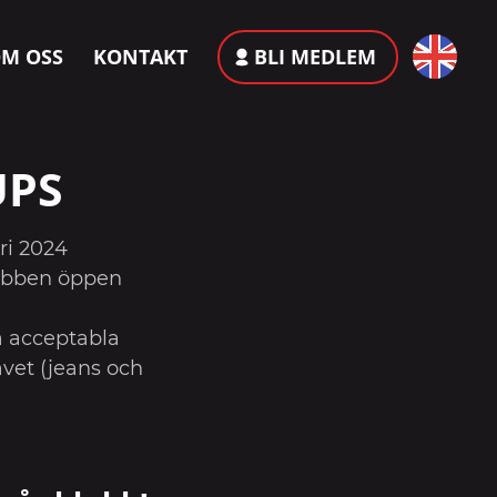
M OSS
KONTAKT
BLI MEDLEM
UPS
ri 2024
lubben öppen
 acceptabla
vet (jeans och