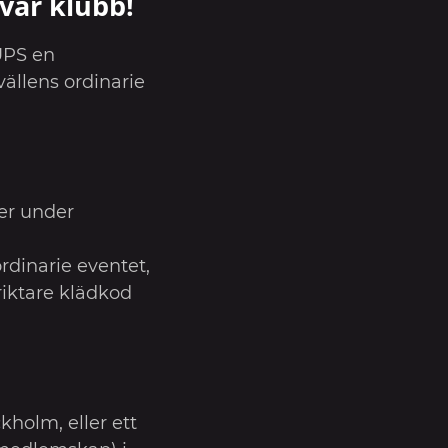
vår klubb!
PUPS en
llens ordinarie
ler under
rdinarie eventet,
riktare klädkod
holm, eller ett