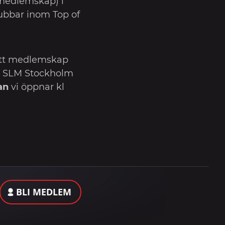
medlemskap) i
ubbar inom Top of
.
ett medlemskap
t SLM Stockholm
an
vi öppnar kl
BLI MEDLEM