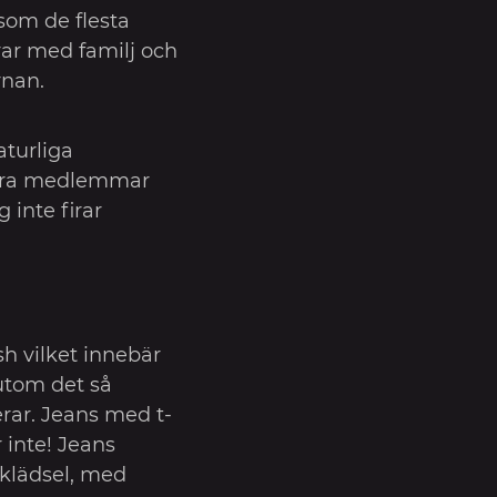
om de flesta
irar med familj och
rnan.
aturliga
 våra medlemmar
inte firar
sh vilket innebär
 utom det så
rar. Jeans med t-
r inte! Jeans
-klädsel, med