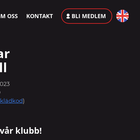
M OSS
KONTAKT
BLI MEDLEM
ar
ll
2023
0
klädkod
)
vår klubb!