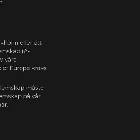
n
holm eller ett
lemskap (A-
v våra
 of Europe krävs!
dlemskap måste
emskap på vår
ar.