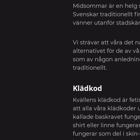
Midsommar är en helg s
Svenskar traditionellt f
vänner utanför stadskä
Vi strävar att våra det n
alternativet för de av
som av någon anledning 
traditionellt.
Klädkod
Kvällens klädkod är feti
att alla våra klädkoder
kallade baskravet funge
shirt eller linne fungera
fungerar som del i skin