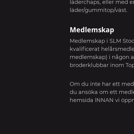
läderchaps, eller med e
läder/gummitop/väst.
Medlemskap
Medlemskap i SLM Stock
kvalificerat helårsmed
medlemskap) i någon a
broderklubbar inom Top
Om du inte har ett me
du ansöka om ett medl
hemsida INNAN vi öppn