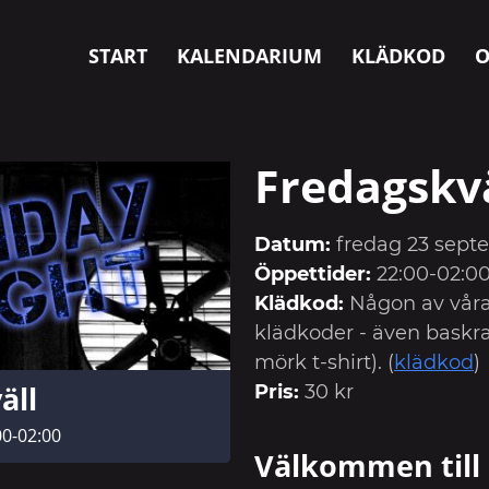
START
KALENDARIUM
KLÄDKOD
O
Fredagskv
Datum:
fredag 23 sept
Öppettider:
22:00-02:0
Klädkod:
Någon av våra
klädkoder - även baskra
mörk t-shirt). (
klädkod
)
äll
Pris:
30 kr
00-02:00
Välkommen till