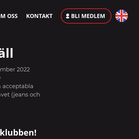
M OSS
KONTAKT
BLI MEDLEM
äll
ember 2022
0
 acceptabla
vet (jeans och
 klubben!