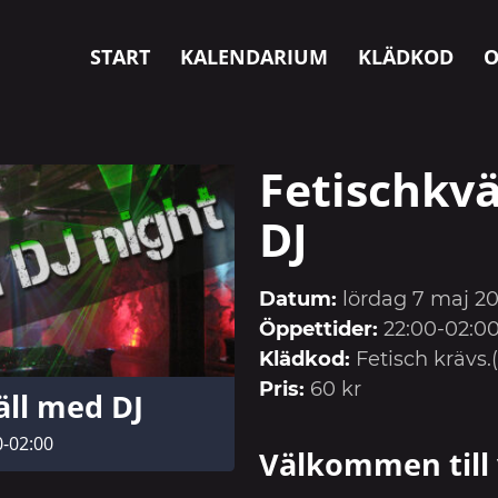
START
KALENDARIUM
KLÄDKOD
O
Fetischkv
DJ
Datum:
lördag 7 maj 2
Öppettider:
22:00-02:0
Klädkod:
Fetisch krävs.(
Pris:
60 kr
äll med DJ
0-02:00
Välkommen till 