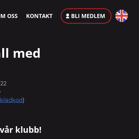
M OSS
KONTAKT
BLI MEDLEM
äll med
022
0
klädkod
)
vår klubb!